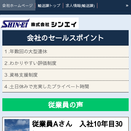
»
会社ホームページ
輸送課トップ
求人情報(輸送課)
従業員(輸送課)の声
倉庫課トップ
求人情報(倉庫課)
従業員(倉庫課)の声
フォークリフト安全講習会
新卒採用
ブログ
会社のセールスポイント
１.年数回の大型連休
２.わかりやすい評価制度
３.資格支援制度
４.土日休みで充実したプライベート時間
従業員の声
従業員Aさん 入社10年目30